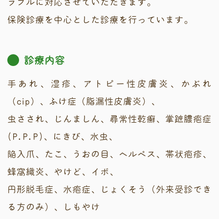
ラブルに対応させていただきます。
保険診療を中心とした診療を行っています。
診療内容
手あれ、湿疹、
アトピー性皮膚炎
、
かぶれ
（cip）
、ふけ症（脂漏性皮膚炎）、
虫さされ
、
じんましん
、
尋常性乾癬
、
掌蹠膿疱症
(P.P.P)
、
にきび
、
水虫
、
陥入爪、
たこ、うおの目
、
ヘルペス
、
帯状疱疹
、
蜂窩織炎、
やけど
、
イボ
、
円形脱毛症、水疱症、
じょくそう
（外来受診でき
る方のみ）、しもやけ