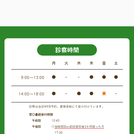
診察時間
月
火
水
木
金
土
●
-
-
●
●
●
9:00～13:00
★
●
-
●
●
-
14:00～18:00
診察は当日WEB予約、直接来院にて受け付けています。
窓口最終受付時間
午前診
12:45
午後診
①
当院初診or前回受診後3か月経った方
17:30